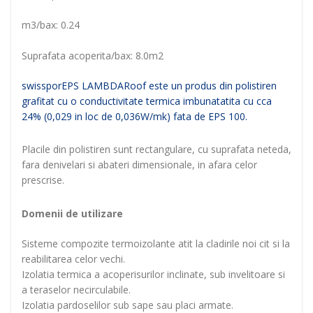
m3/bax: 0.24
Suprafata acoperita/bax: 8.0m2
swissporEPS LAMBDARoof este un produs din polistiren
grafitat cu o conductivitate termica imbunatatita cu cca
24% (0,029 in loc de 0,036W/mk) fata de EPS 100.
Placile din polistiren sunt rectangulare, cu suprafata neteda,
fara denivelari si abateri dimensionale, in afara celor
prescrise.
Domenii de utilizare
Sisteme compozite termoizolante atit la cladirile noi cit si la
reabilitarea celor vechi.
Izolatia termica a acoperisurilor inclinate, sub invelitoare si
a teraselor necirculabile.
Izolatia pardoselilor sub sape sau placi armate.