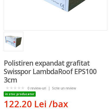
Polistiren expandat grafitat
Swisspor LambdaRoof EPS100
3cm
0 review-uri
|
Scrie un review
0
in stoc producator
122.20 Lei
/bax