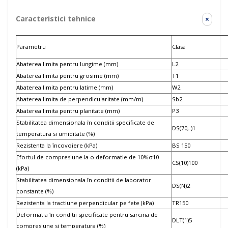
Caracteristici tehnice
×
Parametru
Clasa
Abaterea limita pentru lungime (mm)
L2
Abaterea limita pentru grosime (mm)
T1
Abaterea limita pentru latime (mm)
W2
Abaterea limita de perpendicularitate (mm/m)
Sb2
Abaterea limita pentru planitate (mm)
P3
Stabilitatea dimensionala în conditii specificate de
DS(70,-)1
temperatura si umiditate (%)
Rezistenta la încovoiere (kPa)
BS 150
Efortul de compresiune la o deformatie de 10%σ10
CS(10)100
(kPa)
Stabilitatea dimensionala în conditii de laborator
DS(N)2
constante (%)
Rezistenta la tractiune perpendicular pe fete (kPa)
TR150
Deformatia în conditii specificate pentru sarcina de
DLT(1)5
compresiune si temperatura (%)