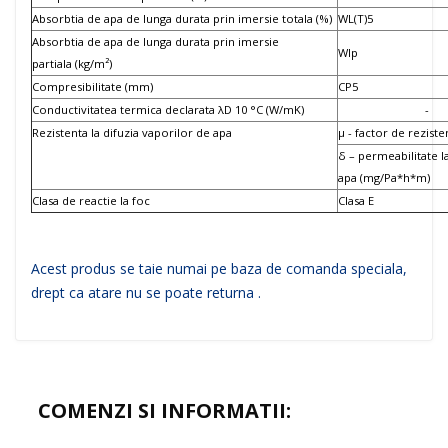
Absorbtia de apa de lunga durata prin imersie totala (%)
WL(T)5
Absorbtia de apa de lunga durata prin imersie
Wlp
partiala (kg/m²)
Compresibilitate (mm)
CP5
Conductivitatea termica declarata λD 10 °C (W/mK)
-
Rezistenta la difuzia vaporilor de apa
µ - factor de reziste
δ – permeabilitate l
apa (mg/Pa*h*m)
Clasa de reactie la foc
Clasa E
Acest produs
se taie numai pe baza de comanda speciala,
drept ca atare nu se poate
returna .
COMENZI SI INFORMATII: