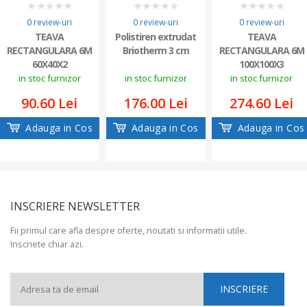
0
0
0
0 review-uri
0 review-uri
0 review-uri
TEAVA
Polistiren extrudat
TEAVA
RECTANGULARA 6M
Briotherm 3 cm
RECTANGULARA 6M
60X40X2
100X100X3
in stoc furnizor
in stoc furnizor
in stoc furnizor
90.60 Lei
176.00 Lei
274.60 Lei
Adauga in Cos
Adauga in Cos
Adauga in Cos
INSCRIERE NEWSLETTER
Fii primul care afla despre oferte, noutati si informatii utile.
Inscriete chiar azi.