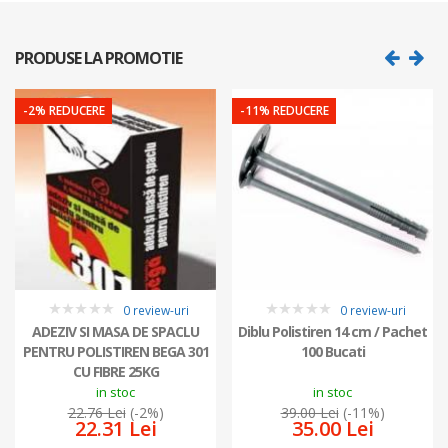
PRODUSE LA PROMOTIE
-2% REDUCERE
-11% REDUCERE
0 review-uri
0 review-uri
0
0
ADEZIV SI MASA DE SPACLU
Diblu Polistiren 14 cm / Pachet
PENTRU POLISTIREN BEGA 301
100 Bucati
CU FIBRE 25KG
in stoc
in stoc
22.76 Lei
(-2%)
39.00 Lei
(-11%)
22.31 Lei
35.00 Lei