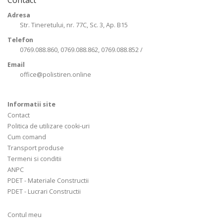
Adresa
Str. Tineretului, nr. 77C, Sc. 3, Ap. B15
Telefon
0769.088.860, 0769.088.862, 0769.088.852 /
Email
office@polistiren.online
Informatii site
Contact
Politica de utilizare cooki-uri
Cum comand
Transport produse
Termeni si conditii
ANPC
PDET - Materiale Constructii
PDET - Lucrari Constructii
Contul meu