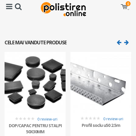
0
CELE MAI VANDUTE PRODUSE
0 review-uri
0 review-uri
0
0
Profil soclu u50 2.5m
DOP/CAPAC PENTRU STALPI
50X30MM