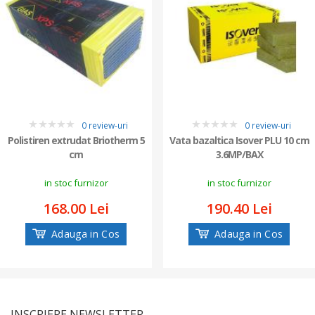
0 review-uri
0 review-uri
0
0
Polistiren extrudat Briotherm 5
Vata bazaltica Isover PLU 10 cm
cm
3.6MP/BAX
in stoc furnizor
in stoc furnizor
168.00 Lei
190.40 Lei
Adauga in Cos
Adauga in Cos
INSCRIERE NEWSLETTER