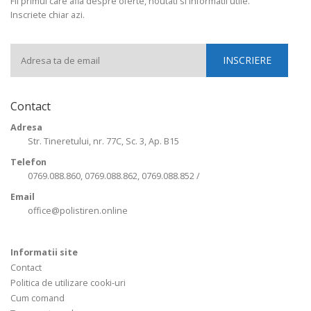
Fii primul care afla despre oferte, noutati si informatii utile.
Inscriete chiar azi.
Contact
Adresa
Str. Tineretului, nr. 77C, Sc. 3, Ap. B15
Telefon
0769.088.860, 0769.088.862, 0769.088.852 /
Email
office@polistiren.online
Informatii site
Contact
Politica de utilizare cooki-uri
Cum comand