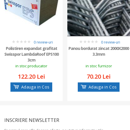
0 review-uri
0 review-uri
0
0
Polistiren expandat grafitat
Panou bordurat zincat 2000X2000
Swisspor LambdaRoof EPS100
3.3mm
3cm
in stoc producator
in stoc furnizor
122.20 Lei
70.20 Lei
Adauga in Cos
Adauga in Cos
INSCRIERE NEWSLETTER