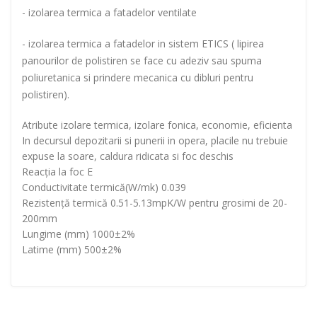
- izolarea termica a fatadelor ventilate
- izolarea termica a fatadelor in sistem ETICS ( lipirea
panourilor de polistiren se face cu adeziv sau spuma
poliuretanica si prindere mecanica cu dibluri pentru
polistiren).
Atribute izolare termica, izolare fonica, economie, eficienta
In decursul depozitarii si punerii in opera, placile nu trebuie
expuse la soare, caldura ridicata si foc deschis
Reacția la foc E
Conductivitate termică(W/mk) 0.039
Rezistență termică 0.51-5.13mpK/W pentru grosimi de 20-
200mm
Lungime (mm) 1000±2%
Latime (mm) 500±2%