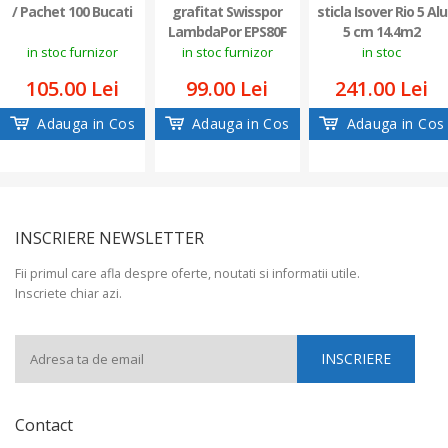
/ Pachet 100 Bucati
grafitat Swisspor
sticla Isover Rio 5 Alu
LambdaPor EPS80F
5 cm 14.4m2
8cm
in stoc furnizor
in stoc furnizor
in stoc
105.00 Lei
99.00 Lei
241.00 Lei
Adauga in Cos
Adauga in Cos
Adauga in Cos
INSCRIERE NEWSLETTER
Fii primul care afla despre oferte, noutati si informatii utile.
Inscriete chiar azi.
Contact