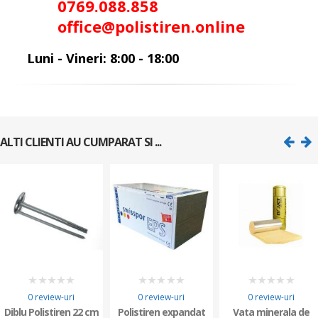
0
769.088.858
office@polistiren.online
Luni - Vineri: 8:00 - 18:00
ALTI CLIENTI AU CUMPARAT SI ...
0
0
0
0 review-uri
0 review-uri
0 review-uri
Diblu Polistiren 22 cm
Polistiren expandat
Vata minerala de