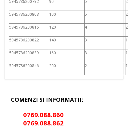
5945786200792
90
5
2
5945786200808
100
5
2
5945786200815
120
4
2
5945786200822
140
3
1
5945786200839
160
3
1
5945786200846
200
2
1
COMENZI SI INFORMATII:
0769.088.86
0
0
769.088.862