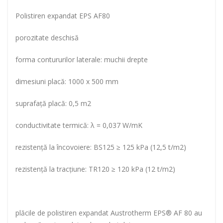
Polistiren expandat EPS AF80
porozitate deschisă
forma contururilor laterale: muchii drepte
dimesiuni placă: 1000 x 500 mm
suprafaţă placă: 0,5 m2
conductivitate termică: λ = 0,037 W/mK
rezistenţă la încovoiere: BS125 ≥ 125 kPa (12,5 t/m2)
rezistenţă la tracţiune: TR120 ≥ 120 kPa (12 t/m2)
plăcile de polistiren expandat Austrotherm EPS® AF 80 au