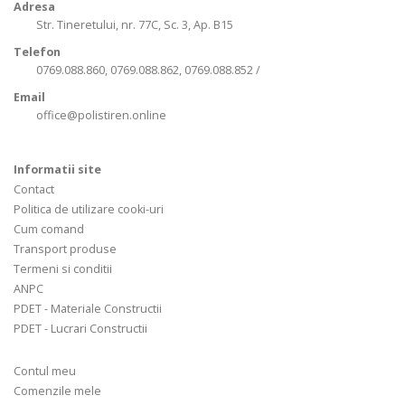
Adresa
Str. Tineretului, nr. 77C, Sc. 3, Ap. B15
Telefon
0769.088.860, 0769.088.862, 0769.088.852 /
Email
office@polistiren.online
Informatii site
Contact
Politica de utilizare cooki-uri
Cum comand
Transport produse
Termeni si conditii
ANPC
PDET - Materiale Constructii
PDET - Lucrari Constructii
Contul meu
Comenzile mele