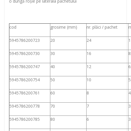
o dungă roşie pe laterala pachetului
cod
grosime (mm)
nr. plăci / pachet
m
5945786200723
20
24
1
5945786200730
30
16
8
5945786200747
40
12
6
5945786200754
50
10
5
5945786200761
60
8
4
5945786200778
70
7
3
5945786200785
80
6
3