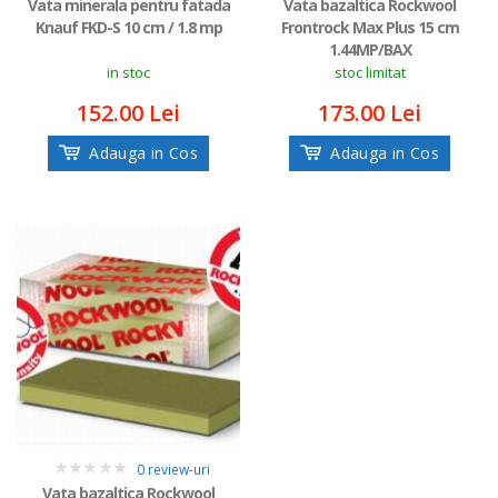
Vata minerala pentru fatada
Vata bazaltica Rockwool
Knauf FKD-S 10 cm / 1.8 mp
Frontrock Max Plus 15 cm
1.44MP/BAX
in stoc
stoc limitat
152.00 Lei
173.00 Lei
Adauga in Cos
Adauga in Cos
0 review-uri
0
Vata bazaltica Rockwool