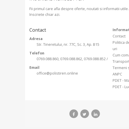
Fii primul care afla despre oferte, noutati si informatii utile.
Inscriete chiar azi.
Contact
Informat
Contact
Adresa
Politica d
Str. Tineretului, nr. 77C, Sc. 3, Ap. B15
uri
Telefon
Cum com
0769.088.860, 0769.088.862, 0769.088.852 /
Transpor
Email
Termeni s
office@polistiren.online
ANPC
PDET - Ma
PDET - Luc