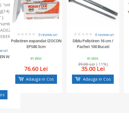
) "online"
ng(14)
 }
humb/fara-
="ADEZIV
0 review-uri
0 review-uri
EBER P39
0
0
Polistiren expandat IZOCON
Diblu Polistiren 16 cm /
EPS80 3cm
Pachet 100 Bucati
w-uri
REN WEBER
in stoc
in stoc
39.00 Lei
(-11%)
76.60 Lei
35.00 Lei
Adauga in Cos
Adauga in Cos
Cos