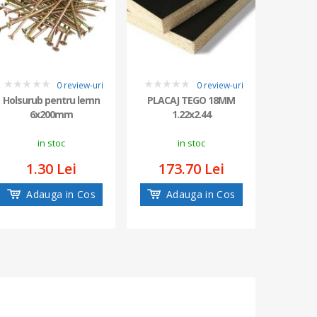
0 review-uri
0 review-uri
0
0
0
Holsurub pentru lemn
PLACAJ TEGO 18MM
Polist
6x200mm
1.22x2.44
EQUAT
in stoc
in stoc
1.30 Lei
173.70 Lei
76
Adauga in Cos
Adauga in Cos
Ad