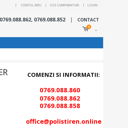
|
CONTUL MEU
COS CUMPARATURI
LOGIN
 0769.088.862, 0769.088.852
|
CONTACT
0
ER
COMENZI SI INFORMATII:
0769.088.86
0
0
769.088.862
0
769.088.858
office@polistiren.online