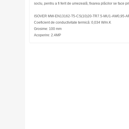
soclu, pentru a fi ferit de umezeală; fixarea plăcilor se face p
ISOVER MW-EN13162-T5-CS(10)20-TR7.5-MU1-AW0,95-AF
Coeficient de conductivitate termică: 0,034 W/m.K
Grosime: 100 mm
Acoperire: 2.4MP