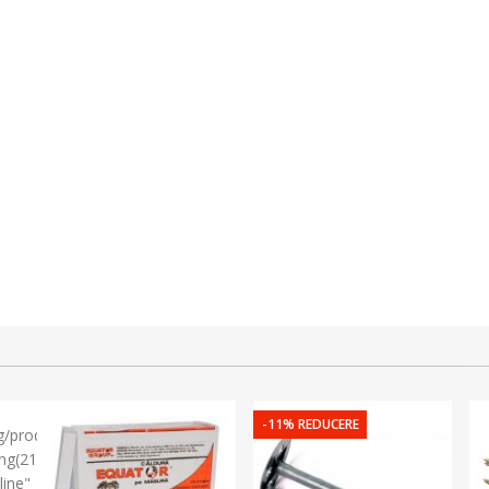
-11% REDUCERE
og/produse"
ng(21)
line"