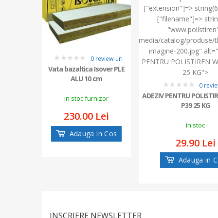
["extension"]=> string(6
["filename"]=> stri
"www.polistiren"
media/catalog/produse/t
imagine-200.jpg" alt
0 review-uri
PENTRU POLISTIREN W
0
Vata bazaltica Isover PLE
25 KG">
ALU 10 cm
0 revie
0
ADEZIV PENTRU POLISTI
in stoc furnizor
P39 25 KG
230.00 Lei
in stoc
Adauga in Cos
29.90 Lei
Adauga in 
INSCRIERE NEWSLETTER