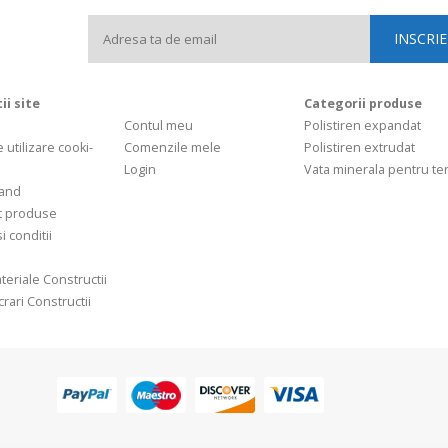
ii site
Categorii produse
Contul meu
Polistiren expandat
e utilizare cooki-
Comenzile mele
Polistiren extrudat
Login
Vata minerala pentru t
and
t produse
i conditii
teriale Constructii
rari Constructii