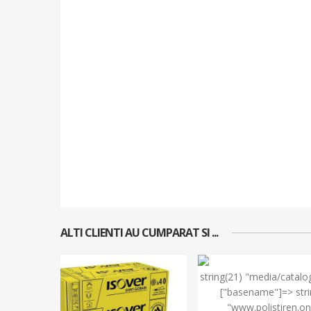
ALTI CLIENTI AU CUMPARAT SI ...
string(21) "media/catal
["basename"]=> stri
"www.polistiren.on