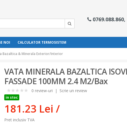
0769.088.860,
E NOI
CALCULATOR TERMOSISTEM
a Bazaltica & Minerala Exterior/Interior
VATA MINERALA BAZALTICA ISOV
FASSADE 100MM 2.4 M2/Bax
0 review-uri
|
Scrie un review
0
in stoc
181.23 Lei
/
Pret inclusiv TVA