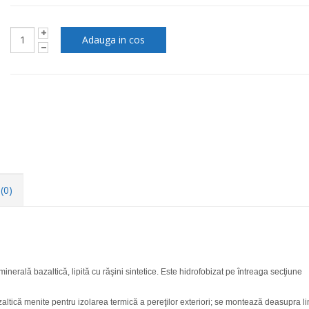
(0)
minerală bazaltică, lipită cu răşini sintetice. Este hidrofobizat pe întreaga secţiune
zaltică menite pentru izolarea termică a pereţilor exteriori; se montează deasupra li