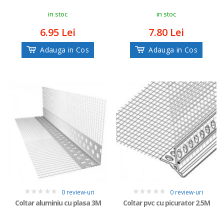
in stoc
in stoc
6.95 Lei
7.80 Lei
Adauga in Cos
Adauga in Cos
0 review-uri
0 review-uri
0
0
Coltar aluminiu cu plasa 3M
Coltar pvc cu picurator 2.5M