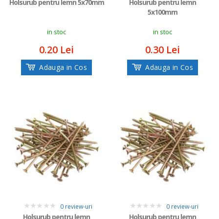
Holsurub pentru lemn 5x70mm
Holsurub pentru lemn
5x100mm
in stoc
in stoc
0.20 Lei
0.30 Lei
Adauga in Cos
Adauga in Cos
0 review-uri
0 review-uri
0
0
Holsurub pentru lemn
Holsurub pentru lemn