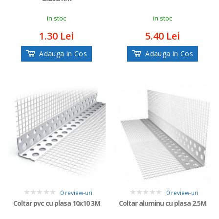
in stoc
in stoc
1.30 Lei
5.40 Lei
Adauga in Cos
Adauga in Cos
0 review-uri
0 review-uri
0
0
Coltar pvc cu plasa 10x10 3M
Coltar aluminu cu plasa 2.5M