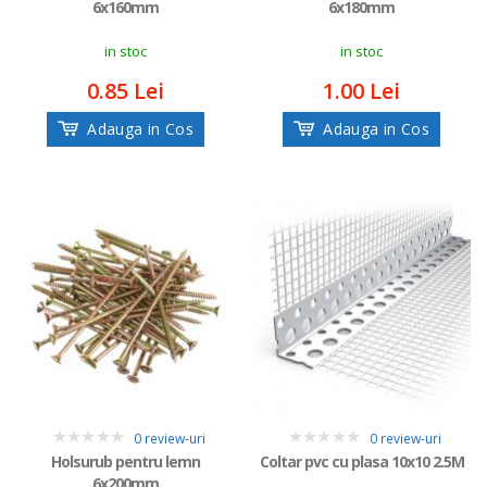
6x160mm
6x180mm
in stoc
in stoc
0.85 Lei
1.00 Lei
Adauga in Cos
Adauga in Cos
0 review-uri
0 review-uri
0
0
Holsurub pentru lemn
Coltar pvc cu plasa 10x10 2.5M
6x200mm