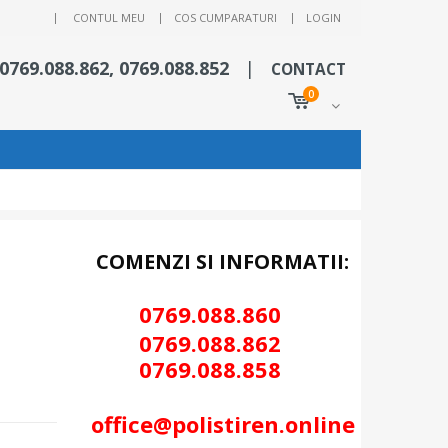
|
CONTUL MEU
COS CUMPARATURI
LOGIN
 0769.088.862, 0769.088.852
|
CONTACT
0
COMENZI SI INFORMATII:
0769.088.86
0
0
769.088.862
0
769.088.858
office@polistiren.online