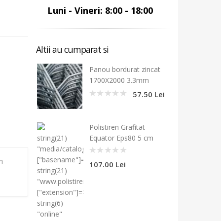
Luni - Vineri: 8:00 - 18:00
Altii au cumparat si
Panou bordurat zincat
1700X2000 3.3mm
57.50 Lei
0
Polistiren Grafitat
string(21)
Equator Eps80 5 cm
"media/catalog/produse"
["basename"]=>
0
în
107.00 Lei
string(21)
"www.polistiren.online"
["extension"]=>
string(6)
"online"