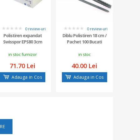
0 review-uri
0 review-uri
0
0
0
Polistiren expandat
Diblu Polistiren 18 cm /
Polist
Swisspor EPS80 3cm
Pachet 100 Bucati
EQUATO
in stoc furnizor
in stoc
71.70 Lei
40.00 Lei
10
Adauga in Cos
Adauga in Cos
Ad