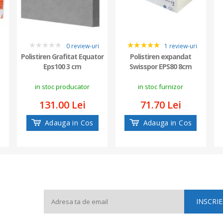
i
0 review-uri
1 review-uri
0
5
Polistiren Grafitat Equator
Polistiren expandat
Eps100 3 cm
Swisspor EPS80 8cm
in stoc producator
in stoc furnizor
131.00 Lei
71.70 Lei
Adauga in Cos
Adauga in Cos