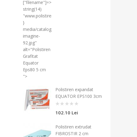
["filename"]=>
string(14)
"www.polistiren"
}
media/catalog/produse/thumb/fara-
imagine-
92.jpg"
alt="Polistiren
Grafitat
Equator
Eps80 5 cm
">
Polistiren expandat
EQUATOR EPS100 3cm
0
102.10 Lei
Polistiren extrudat
FIBROSTIR 2 cm