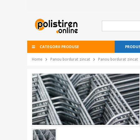
CATEGORII PRODUSE
PRODUS
Home
Panou bordurat zincat
Panou bordurat zincat