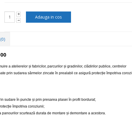
(0)
500
 a atelierelor și fabricilor, parcurilor și gradinilor, clădirilor publice, centrelor
ate prin sudarea sârmelor zincate în prealabil ce asigură protecție împotriva corozi
n sudare în puncte și prin presarea plasei în profil bordurat;
otecție împotriva coroziunii;
a panourilor scurtează durata de montare și demontare a acestora.