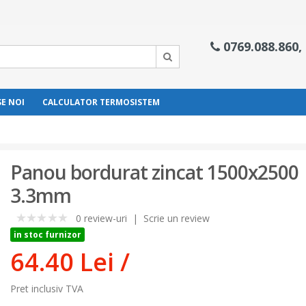
0769.088.860,
E NOI
CALCULATOR TERMOSISTEM
Panou bordurat zincat 1500x2500
3.3mm
0 review-uri
|
Scrie un review
0
in stoc furnizor
64.40 Lei
/
Pret inclusiv TVA