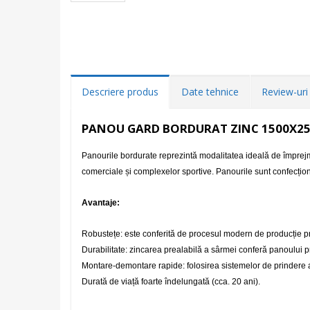
Descriere produs
Date tehnice
Review-uri 
PANOU GARD BORDURAT ZINC 1500X2
Panourile bordurate reprezintă modalitatea ideală de împrejmuire
comerciale și complexelor sportive. Panourile sunt confecțion
Avantaje:
Robustețe: este conferită de procesul modern de producție pri
Durabilitate: zincarea prealabilă a sârmei conferă panoului pr
Montare-demontare rapide: folosirea sistemelor de prindere 
Durată de viață foarte îndelungată (cca. 20 ani).