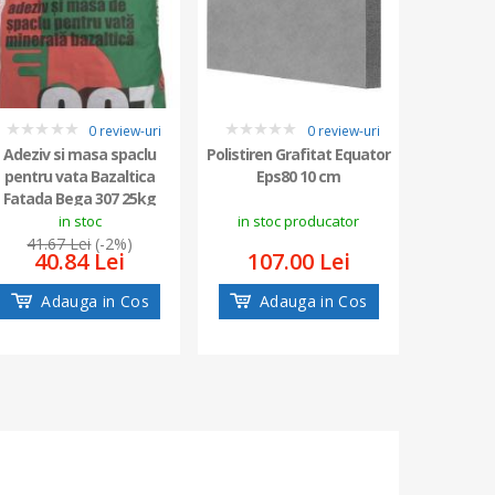
["extensi
["fil
"
media/cata
imagine
0 review-uri
0 review-uri
PENTRU 
0
0
Adeziv si masa spaclu
Polistiren Grafitat Equator
pentru vata Bazaltica
Eps80 10 cm
Fatada Bega 307 25kg
0
ADEZIV P
in stoc
in stoc producator
41.67 Lei
(-2%)
40.84 Lei
107.00 Lei
Adauga in Cos
Adauga in Cos