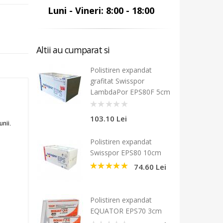
Luni - Vineri: 8:00 - 18:00
Altii au cumparat si
Polistiren expandat
grafitat Swisspor
LambdaPor EPS80F 5cm
0
103.10 Lei
unii.
Polistiren expandat
Swisspor EPS80 10cm
74.60 Lei
5
Polistiren expandat
EQUATOR EPS70 3cm