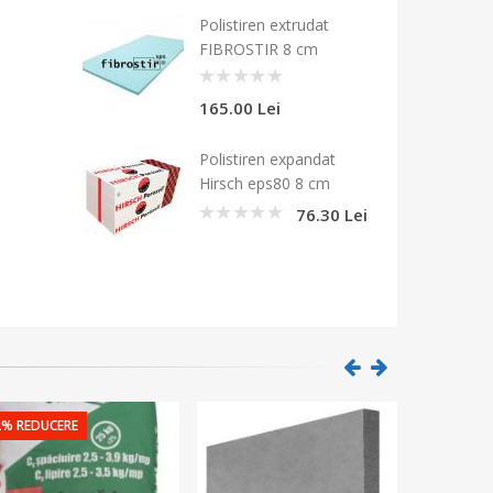
Polistiren extrudat
FIBROSTIR 8 cm
0
165.00 Lei
Polistiren expandat
Hirsch eps80 8 cm
76.30 Lei
0
2% REDUCERE
string(21)
["bas
"www