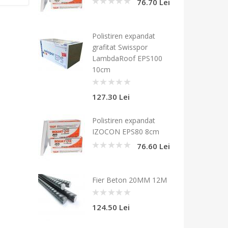
76.70 Lei
0
Polistiren expandat
grafitat Swisspor
LambdaRoof EPS100
10cm
0
127.30 Lei
Polistiren expandat
IZOCON EPS80 8cm
76.60 Lei
0
Fier Beton 20MM 12M
0
124.50 Lei