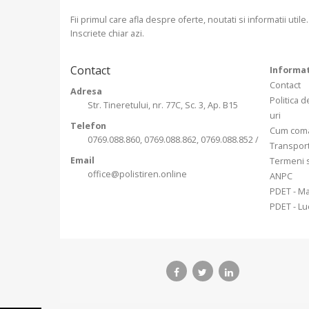
Fii primul care afla despre oferte, noutati si informatii utile.
Inscriete chiar azi.
Contact
Informat
Contact
Adresa
Politica d
Str. Tineretului, nr. 77C, Sc. 3, Ap. B15
uri
Telefon
Cum com
0769.088.860, 0769.088.862, 0769.088.852 /
Transpor
Email
Termeni s
office@polistiren.online
ANPC
PDET - Ma
PDET - Luc