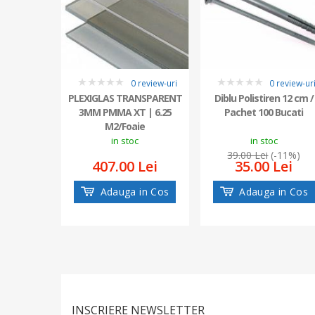
0 review-uri
0 review-ur
0
0
PLEXIGLAS TRANSPARENT
Diblu Polistiren 12 cm /
3MM PMMA XT | 6.25
Pachet 100 Bucati
M2/Foaie
in stoc
in stoc
39.00 Lei
(-11%)
407.00 Lei
35.00 Lei
Adauga in Cos
Adauga in Cos
INSCRIERE NEWSLETTER