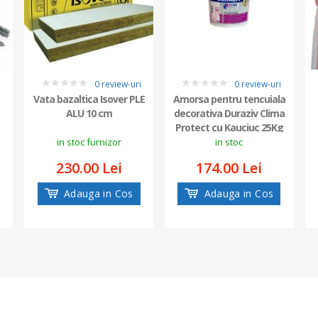
i
0 review-uri
0 review-uri
0
0
Vata bazaltica Isover PLE
Amorsa pentru tencuiala
ALU 10 cm
decorativa Duraziv Clima
Protect cu Kauciuc 25Kg
in stoc furnizor
in stoc
230.00 Lei
174.00 Lei
Adauga in Cos
Adauga in Cos