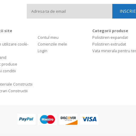
ii site
Categorii produse
Contul meu
Polistiren expandat
e utilizare cooki-
Comenzile mele
Polistiren extrudat
Login
Vata minerala pentru t
and
t produse
i conditii
teriale Constructii
rari Constructii