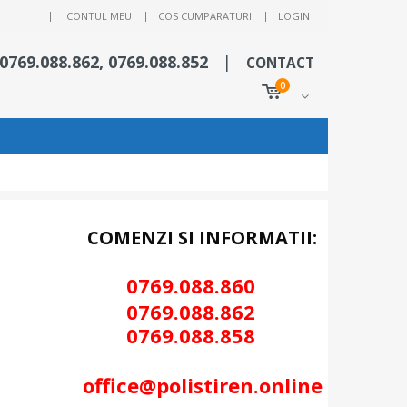
|
CONTUL MEU
COS CUMPARATURI
LOGIN
 0769.088.862, 0769.088.852
|
CONTACT
0
COMENZI SI INFORMATII:
0769.088.86
0
0
769.088.862
0
769.088.858
office@polistiren.online