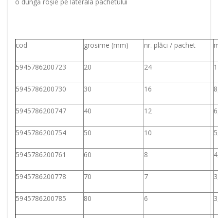
o dungă roşie pe laterala pachetului
cod
grosime (mm)
nr. plăci / pachet
m
5945786200723
20
24
1
5945786200730
30
16
8
5945786200747
40
12
6
5945786200754
50
10
5
5945786200761
60
8
4
5945786200778
70
7
3
5945786200785
80
6
3