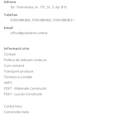
Adresa
Str. Tineretului, nr. 77C, Sc. 3, Ap. B15
Telefon
0769.088.860, 0769.088.862, 0769.088.852 /
Email
office@polistiren.online
Informatii site
Contact
Politica de utilizare cooki-uri
Cum comand
Transport produse
Termeni si conditii
ANPC
PDET - Materiale Constructii
PDET - Lucrari Constructii
Contul meu
Comenzile mele