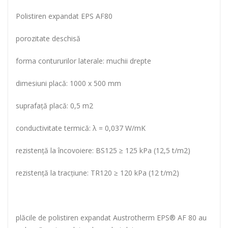
Polistiren expandat EPS AF80
porozitate deschisă
forma contururilor laterale: muchii drepte
dimesiuni placă: 1000 x 500 mm
suprafaţă placă: 0,5 m2
conductivitate termică: λ = 0,037 W/mK
rezistenţă la încovoiere: BS125 ≥ 125 kPa (12,5 t/m2)
rezistenţă la tracţiune: TR120 ≥ 120 kPa (12 t/m2)
plăcile de polistiren expandat Austrotherm EPS® AF 80 au