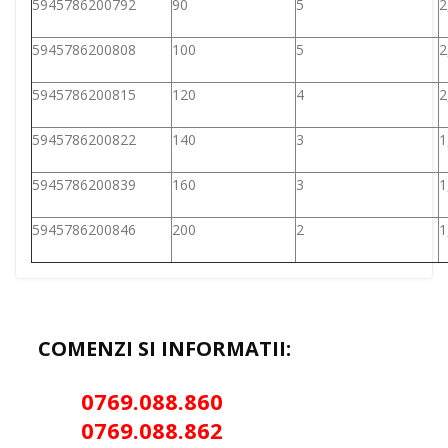
5945786200792
90
5
2
5945786200808
100
5
2
5945786200815
120
4
2
5945786200822
140
3
1
5945786200839
160
3
1
5945786200846
200
2
1
COMENZI SI INFORMATII:
0769.088.86
0
0
769.088.862