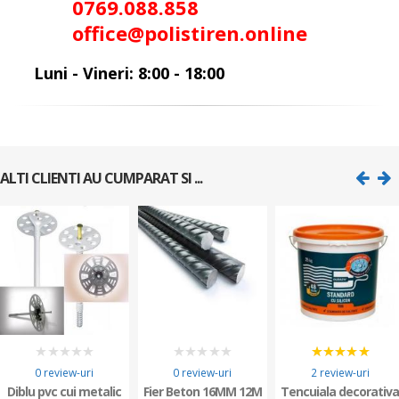
0
769.088.858
office@polistiren.online
Luni - Vineri: 8:00 - 18:00
ALTI CLIENTI AU CUMPARAT SI ...
0
0
5
0 review-uri
0 review-uri
2 review-uri
Diblu pvc cui metalic
Fier Beton 16MM 12M
Tencuiala decorativ