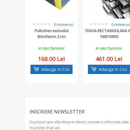
0 review-uri
0 review-ur
0
0
Polistiren extrudat
TEAVA RECTANGULARA 
Briotherm 2 cm
100X100X5
in stoc furnizor
in stoc furnizor
168.00 Lei
461.00 Lei
Adauga in Cos
Adauga in Cos
INSCRIERE NEWSLETTER
Fii primul care afla despre oferte, noutati si informatii utile.
Inscriete chiar azi.