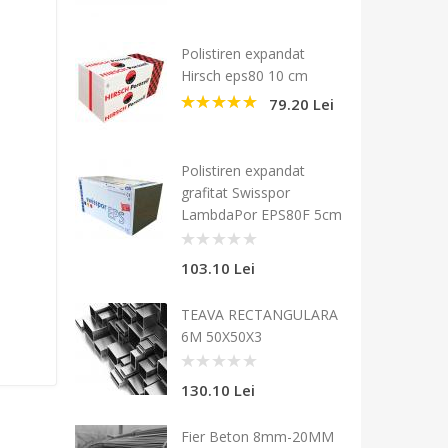
Polistiren expandat
Hirsch eps80 10 cm
79.20 Lei
5
Polistiren expandat
grafitat Swisspor
LambdaPor EPS80F 5cm
0
103.10 Lei
TEAVA RECTANGULARA
6M 50X50X3
0
130.10 Lei
Fier Beton 8mm-20MM