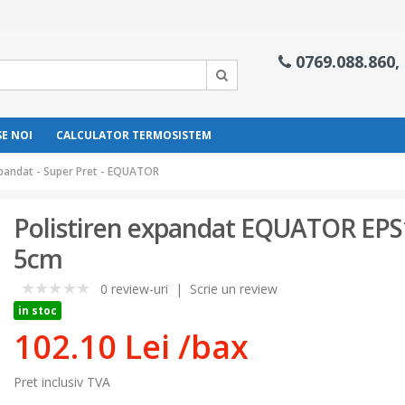
0769.088.860,
E NOI
CALCULATOR TERMOSISTEM
xpandat - Super Pret - EQUATOR
Polistiren expandat EQUATOR EP
5cm
0 review-uri
|
Scrie un review
0
in stoc
102.10 Lei
/bax
Pret inclusiv TVA