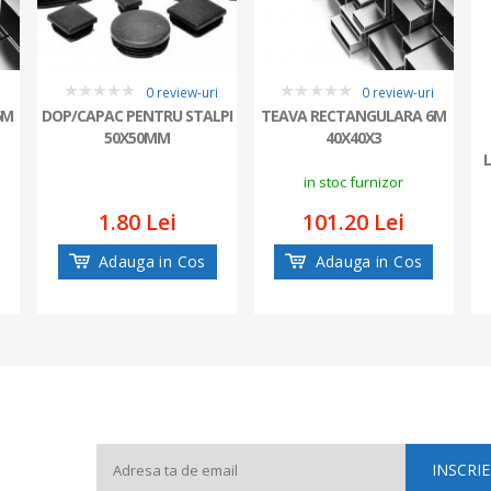
i
0 review-uri
0 review-uri
0
0
6M
DOP/CAPAC PENTRU STALPI
TEAVA RECTANGULARA 6M
50X50MM
40X40X3
in stoc furnizor
1.80 Lei
101.20 Lei
Adauga in Cos
Adauga in Cos