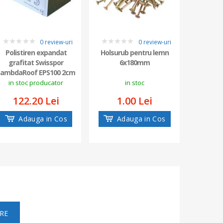
0 review-uri
0 review-uri
0
0
0
Polistiren expandat
Holsurub pentru lemn
TEGO 
grafitat Swisspor
6x180mm
125
LambdaRoof EPS100 2cm
in stoc producator
in stoc
122.20 Lei
1.00 Lei
24
Adauga in Cos
Adauga in Cos
Ad