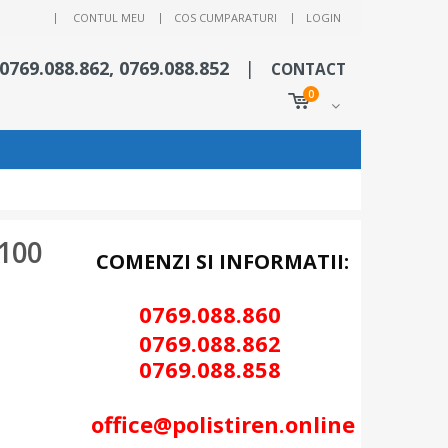
|
CONTUL MEU
COS CUMPARATURI
LOGIN
 0769.088.862, 0769.088.852
|
CONTACT
0
S100
COMENZI SI INFORMATII:
0769.088.86
0
0
769.088.862
0
769.088.858
office@polistiren.online