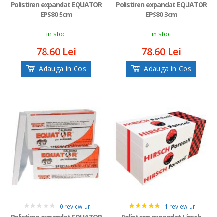
0
0
Polistiren expandat EQUATOR
Polistiren expandat EQUATOR
EPS80 5cm
EPS80 3cm
in stoc
in stoc
78.60 Lei
78.60 Lei
Adauga in Cos
Adauga in Cos
0 review-uri
1 review-uri
0
5
Polistiren expandat EQUATOR
Polistiren expandat Hirsch