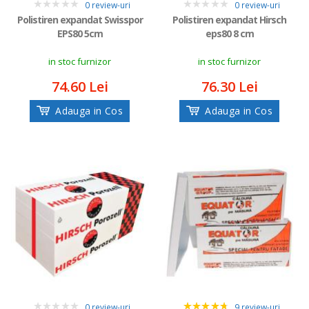
0 review-uri
0 review-uri
0
0
Polistiren expandat Swisspor
Polistiren expandat Hirsch
EPS80 5cm
eps80 8 cm
in stoc furnizor
in stoc furnizor
74.60 Lei
76.30 Lei
Adauga in Cos
Adauga in Cos
0 review-uri
9 review-uri