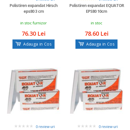
0
4.333333333333333
Polistiren expandat Hirsch
Polistiren expandat EQUATOR
eps80 3 cm
EPS80 10cm
in stoc furnizor
in stoc
76.30 Lei
78.60 Lei
Adauga in Cos
Adauga in Cos
0 review-uri
0 review-uri