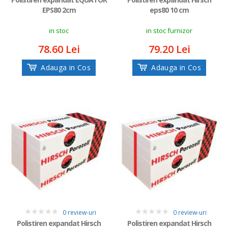
EPS80 2cm
eps80 10 cm
in stoc
in stoc furnizor
78.60 Lei
79.20 Lei
Adauga in Cos
Adauga in Cos
0 review-uri
0 review-uri
0
0
Polistiren expandat Hirsch
Polistiren expandat Hirsch