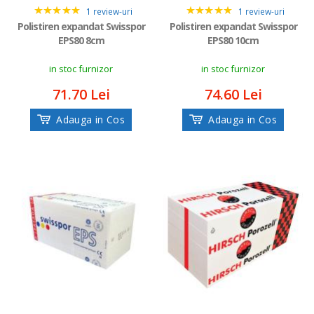
1 review-uri
1 review-uri
5
5
Polistiren expandat Swisspor
Polistiren expandat Swisspor
EPS80 8cm
EPS80 10cm
in stoc furnizor
in stoc furnizor
71.70 Lei
74.60 Lei
Adauga in Cos
Adauga in Cos