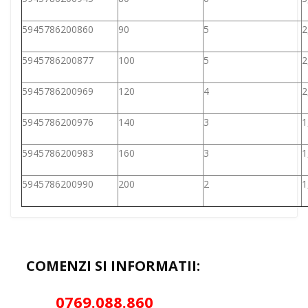
5945786200860
90
5
2
5945786200877
100
5
2
5945786200969
120
4
2
5945786200976
140
3
1
5945786200983
160
3
1
5945786200990
200
2
1
COMENZI SI INFORMATII:
0769.088.86
0