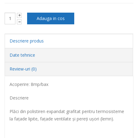
Descriere produs
Date tehnice
Review-uri (0)
Acoperire: 8mp/bax
Descriere
Plăci din polistiren expandat grafitat pentru termosisteme
la faţade lipite, faţade ventilate şi pereţi uşori (lemn).