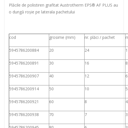
Plăcile de polistiren grafitat Austrotherm EPS® AF PLUS au
o dungă roşie pe laterala pachetului
cod
grosime (mm)
nr. plăci / pachet
m
5945786200884
20
24
1
5945786200891
30
16
8
5945786200907
40
12
6
5945786200914
50
10
5
5945786200921
60
8
4
5945786200938
70
7
3
5945786200945
80
6
3