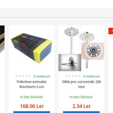
-
i
0 review-uri
0 review-uri
0
0
Polistiren extrudat
Diblu pvc cui metalic 220
Briotherm 2 cm
mm
in stoc furnizor
in stoc furnizor
168.00 Lei
2.34 Lei