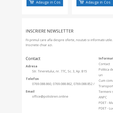
Adauga in Cos
Adauga in Cos
INSCRIERE NEWSLETTER
Fii primul care afla despre oferte, noutati si informatii utile.
Inscriete chiar azi.
Contact
Informat
Contact
Adresa
Politica d
Str. Tineretului, nr. 77C, Sc. 3, Ap. B15
uri
Telefon
Cum com
0769.088.860, 0769.088.862, 0769.088.852 /
Transpor
Email
Termeni s
office@polistiren.online
ANPC
PDET - Ma
PDET - Luc