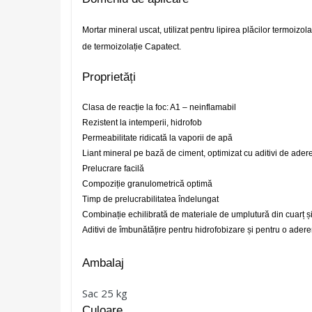
Mortar mineral uscat, utilizat pentru lipirea plăcilor termoizol
de termoizolație Capatect.
Proprietăți
Clasa de reacție la foc: A1 – neinflamabil
Rezistent la intemperii, hidrofob
Permeabilitate ridicată la vaporii de apă
Liant mineral pe bază de ciment, optimizat cu aditivi de ader
Prelucrare facilă
Compoziție granulometrică optimă
Timp de prelucrabilitatea îndelungat
Combinație echilibrată de materiale de umplutură din cuarț și
Aditivi de îmbunătățire pentru hidrofobizare și pentru o adere
Ambalaj
Sac 25 kg
Culoare