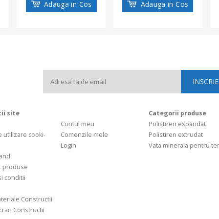
Adauga in Cos
Adauga in Cos
ii site
Categorii produse
Contul meu
Polistiren expandat
e utilizare cooki-
Comenzile mele
Polistiren extrudat
Login
Vata minerala pentru t
and
t produse
i conditii
teriale Constructii
rari Constructii