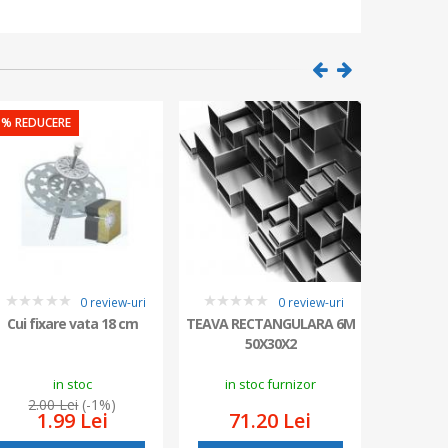
1% REDUCERE
0 review-uri
0 review-uri
0
0
0
Cui fixare vata 18 cm
TEAVA RECTANGULARA 6M
Diblu Po
50X30X2
Pache
in stoc
in stoc furnizor
2.00 Lei
(-1%)
1.99 Lei
71.20 Lei
35