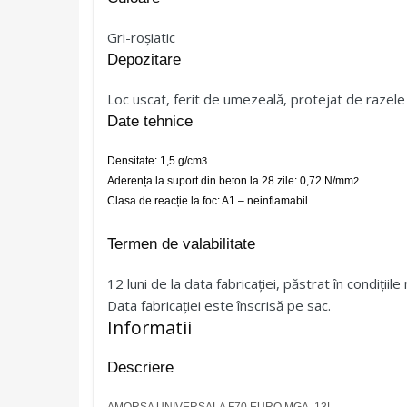
Gri-roșiatic
Depozitare
Loc uscat, ferit de umezeală, protejat de razele 
Date tehnice
Densitate: 1,5 g/cm
3
Aderența la suport din beton la 28 zile: 0,72 N/mm
2
Clasa de reacție la foc: A1 – neinflamabil
Termen de valabilitate
12 luni de la data fabricației, păstrat în condițiil
Data fabricației este înscrisă pe sac.
Informatii
Descriere
AMORSA UNIVERSALA F70 EURO MGA, 13L