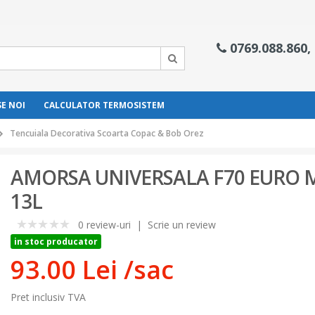
0769.088.860,
E NOI
CALCULATOR TERMOSISTEM
Tencuiala Decorativa Scoarta Copac & Bob Orez
AMORSA UNIVERSALA F70 EURO 
13L
0 review-uri
|
Scrie un review
0
in stoc producator
93.00 Lei
/sac
Pret inclusiv TVA