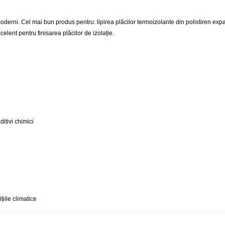
i moderni. Cel mai bun produs pentru: lipirea plăcilor termoizolante din polistiren exp
celent pentru finisarea plăcilor de izolație.
ditivi chimici
iile climatice