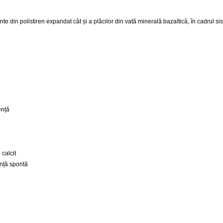
ante din polistiren expandat cât și a plăcilor din vată minerală bazaltică, în cadrul s
ență
 calcit
nță sporită