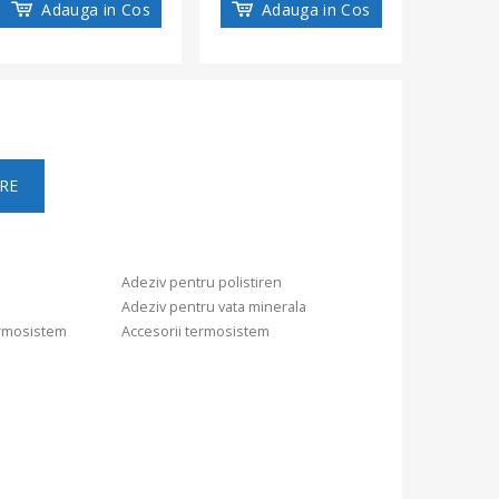
Adauga in Cos
Adauga in Cos
Ad
Adeziv pentru polistiren
Adeziv pentru vata minerala
ermosistem
Accesorii termosistem