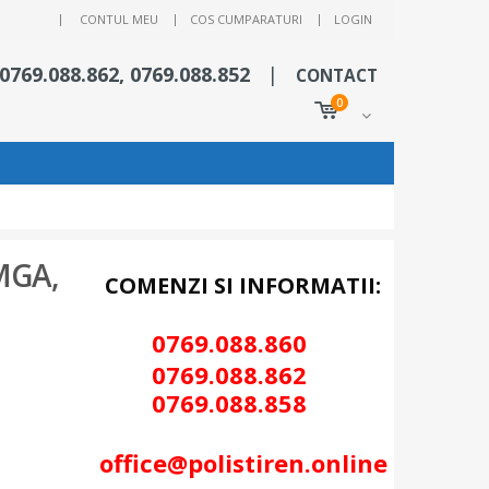
|
CONTUL MEU
COS CUMPARATURI
LOGIN
 0769.088.862, 0769.088.852
|
CONTACT
0
MGA,
COMENZI SI INFORMATII:
0769.088.86
0
0
769.088.862
0
769.088.858
office@polistiren.online