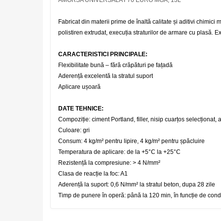
Fabricat din materii prime de înaltă calitate și aditivi chimic
polistiren extrudat, execuția straturilor de armare cu plasă. Ex
CARACTERISTICI PRINCIPALE:
Flexibilitate bună – fără crăpături pe fațadă
Aderență excelentă la stratul suport
Aplicare ușoară
DATE TEHNICE:
Compoziție: ciment Portland, filler, nisip cuarțos selecționat, a
Culoare: gri
Consum: 4 kg/m² pentru lipire, 4 kg/m² pentru șpăcluire
Temperatura de aplicare: de la +5°C la +25°C
Rezistență la compresiune: > 4 N/mm²
Clasa de reacție la foc: A1
Aderență la suport: 0,6 N/mm² la stratul beton, dupa 28 zile
Timp de punere în operă: până la 120 min, în funcție de condiț