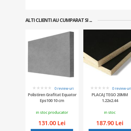
ALTI CLIENTI AU CUMPARAT SI ...
0 review-uri
0 review-ur
0
0
Polistiren Grafitat Equator
PLACAJ TEGO 20MM
Eps100 10 cm
1.22x2.44
in stoc producator
in stoc
131.00 Lei
187.90 Lei