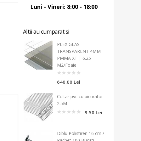
Luni - Vineri: 8:00 - 18:00
Altii au cumparat si
PLEXIGLAS
TRANSPARENT 4MM
PMMA XT | 6.25
M2/Foaie
0
640.00 Lei
Coltar pvc cu picurator
2.5M
9.50 Lei
0
Diblu Polistiren 16 cm /
Pachet 100 Bucati