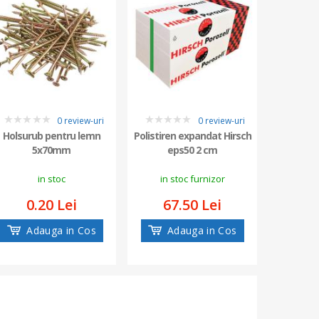
0 review-uri
0 review-uri
0
0
4.33333
Holsurub pentru lemn
Polistiren expandat Hirsch
Polist
5x70mm
eps50 2 cm
EQUATO
in stoc
in stoc furnizor
0.20 Lei
67.50 Lei
78
Adauga in Cos
Adauga in Cos
Ad