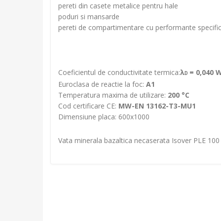
pereti din casete metalice pentru hale
poduri si mansarde
pereti de compartimentare cu performante specifica
Coeficientul de conductivitate termica:
λ
= 0,040 
D
Euroclasa de reactie la foc:
A1
Temperatura maxima de utilizare:
200 °C
Cod certificare CE:
MW-EN 13162-T3-MU1
Dimensiune placa: 600x1000
Vata minerala bazaltica necaserata Isover PLE 10