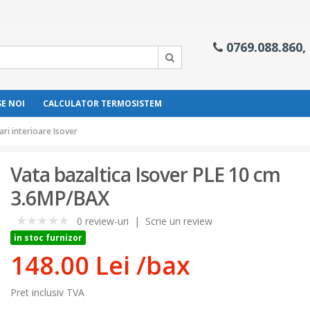
0769.088.860,
E NOI
CALCULATOR TERMOSISTEM
ari interioare Isover
Vata bazaltica Isover PLE 10 cm
3.6MP/BAX
0 review-uri
|
Scrie un review
0
in stoc furnizor
148.00 Lei
/bax
Pret inclusiv TVA