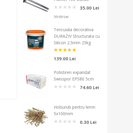
35.00 Lei
0
39.00 Lei
Tencuiala decorativa
DURAZIV Structurata cu
Silicon 2.5mm 25kg
5
139.00 Lei
Polistiren expandat
Swisspor EPS80 5cm
74.60 Lei
0
Holsurub pentru lemn
5x100mm
0.30 Lei
0