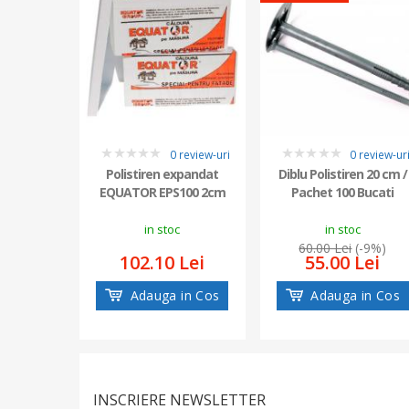
0 review-uri
0 review-ur
0
0
Polistiren expandat
Diblu Polistiren 20 cm /
EQUATOR EPS100 2cm
Pachet 100 Bucati
in stoc
in stoc
60.00 Lei
(-9%)
102.10 Lei
55.00 Lei
Adauga in Cos
Adauga in Cos
INSCRIERE NEWSLETTER