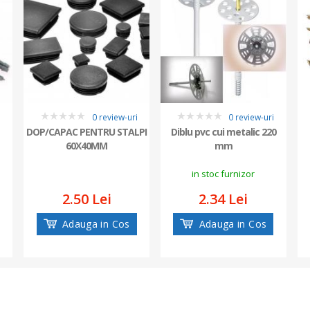
i
0 review-uri
0 review-uri
0
0
DOP/CAPAC PENTRU STALPI
Diblu pvc cui metalic 220
60X40MM
mm
in stoc furnizor
2.50 Lei
2.34 Lei
Adauga in Cos
Adauga in Cos