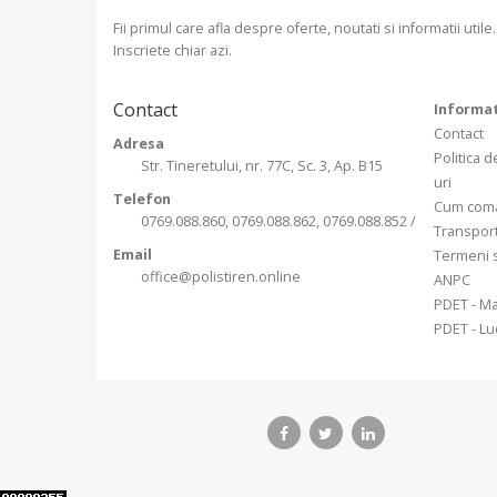
Fii primul care afla despre oferte, noutati si informatii utile.
Inscriete chiar azi.
Contact
Informat
Contact
Adresa
Politica d
Str. Tineretului, nr. 77C, Sc. 3, Ap. B15
uri
Telefon
Cum com
0769.088.860, 0769.088.862, 0769.088.852 /
Transpor
Email
Termeni s
office@polistiren.online
ANPC
PDET - Ma
PDET - Luc