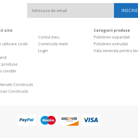
ii site
Categorii produse
Contul meu
Polistiren expandat
e utilizare cooki-
Comenzile mele
Polistiren extrudat
Login
Vata minerala pentru t
and
t produse
i conditii
teriale Constructii
rari Constructii