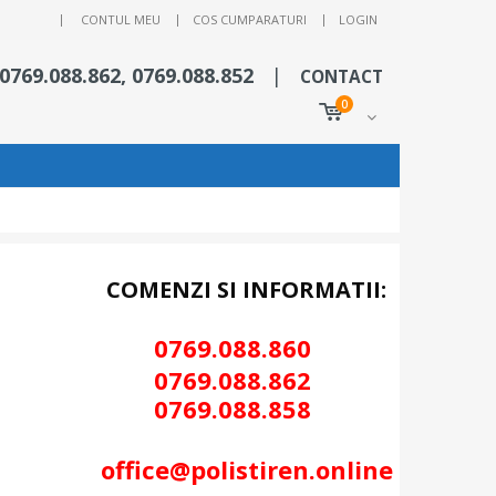
|
CONTUL MEU
COS CUMPARATURI
LOGIN
 0769.088.862, 0769.088.852
|
CONTACT
0
COMENZI SI INFORMATII:
0769.088.86
0
0
769.088.862
0
769.088.858
office@polistiren.online