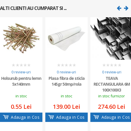
ALTI CLIENTI AU CUMPARAT SI ...
0
0
0
0 review-uri
0 review-uri
0 review-uri
Holsurub pentru lemn
Plasa fibra de sticla
TEAVA
5x140mm
145gr 50mp/rola
RECTANGULARA 6M
100X100X3
in stoc
in stoc
in stoc furnizor
0.55 Lei
139.00 Lei
274.60 Lei
Adauga in Cos
Adauga in Cos
Adauga in Cos