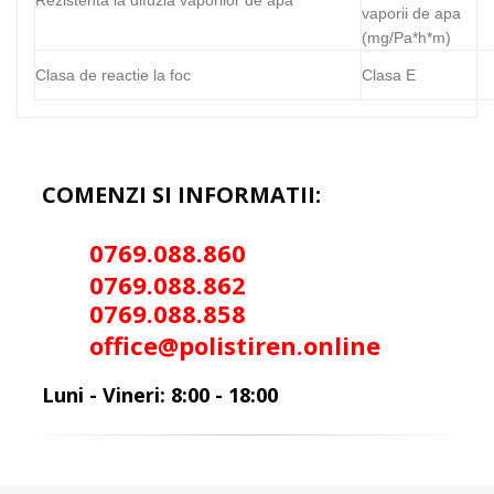
vaporii de apa
(mg/Pa*h*m)
Clasa de reactie la foc
Clasa E
COMENZI SI INFORMATII:
0769.088.86
0
0
769.088.862
0
769.088.858
office@polistiren.online
Luni - Vineri: 8:00 - 18:00