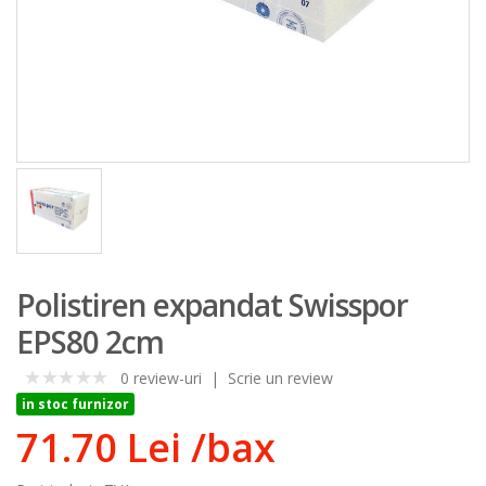
Polistiren expandat Swisspor
EPS80 2cm
0 review-uri
|
Scrie un review
0
in stoc furnizor
71.70 Lei
/bax