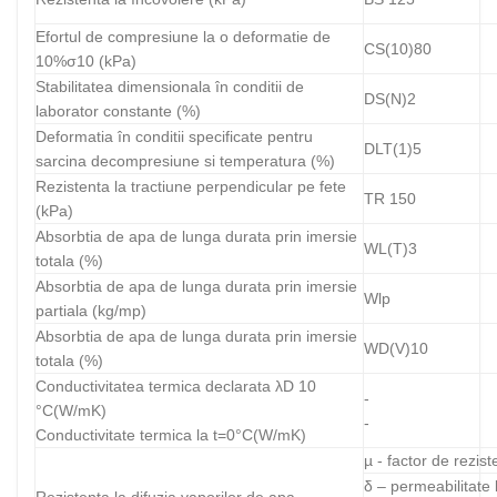
Efortul de compresiune la o deformatie de
CS(10)80
10%σ10 (kPa)
Stabilitatea dimensionala în conditii de
DS(N)2
laborator constante (%)
Deformatia în conditii specificate pentru
DLT(1)5
sarcina decompresiune si temperatura (%)
Rezistenta la tractiune perpendicular pe fete
TR 150
(kPa)
Absorbtia de apa de lunga durata prin imersie
WL(T)3
totala (%)
Absorbtia de apa de lunga durata prin imersie
Wlp
partiala (kg/mp)
Absorbtia de apa de lunga durata prin imersie
WD(V)10
totala (%)
Conductivitatea termica declarata λD 10
-
°C(W/mK)
-
Conductivitate termica la t=0°C(W/mK)
µ - factor de rezist
δ – permeabilitate 
Rezistenta la difuzia vaporilor de apa